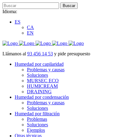
Idioma:
ES
CA
EN
Llámanos al
93 456 14 53
y pide presupuesto
Humedad por capilaridad
Problemas y causas
Soluciones
MURSEC ECO
HUMICREAM
DRAINING
Humedad por condensación
Problemas y causas
Soluciones
Humedad por filtración
Problemas
Soluciones
Ejemplos
Otras técnicas