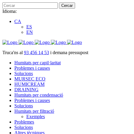
Idioma:
CA
ES
EN
Truca'ns al
93 456 14 53
i demana pressupost
Humitats per capil·laritat
Problemes i causes
Solucions
MURSEC ECO
HUMICREAM
DRAINING
Humitats per condensació
Problemes i causes
Solucions
Humitats per filtració
Exemples
Problemes
Solucions
Altres tècniques