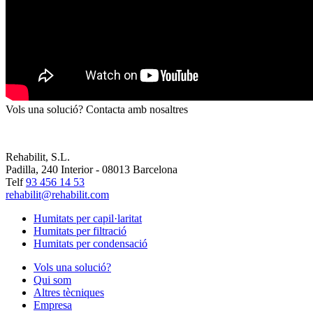
Vols una solució? Contacta amb nosaltres
Rehabilit, S.L.
Padilla, 240 Interior - 08013 Barcelona
Telf
93 456 14 53
rehabilit@rehabilit.com
Humitats per capil·laritat
Humitats per filtració
Humitats per condensació
Vols una solució?
Qui som
Altres tècniques
Empresa