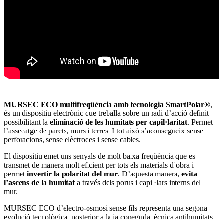
MURSEC ECO multifreqüència amb tecnologia SmartPolar®
,
és un dispositiu electrònic que treballa sobre un radi d’acció definit
possibilitant la
eliminació de les humitats per capil·laritat
. Permet
l’assecatge de parets, murs i terres. I tot això s’aconsegueix sense
perforacions, sense elèctrodes i sense cables.
El dispositiu emet uns senyals de molt baixa freqüència que es
transmet de manera molt eficient per tots els materials d’obra i
permet
invertir la polaritat del mur
. D’aquesta manera,
evita
l’ascens de la humitat
a través dels porus i capil·lars interns del
mur.
MURSEC ECO d’electro-osmosi sense fils representa una segona
evolució tecnològica, posterior a la ja coneguda tècnica antihumitats