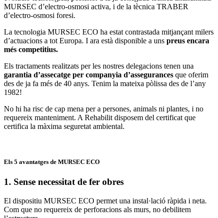
MURSEC d’electro-osmosi activa, i de la tècnica TRABER
d’electro-osmosi foresi.
La tecnologia MURSEC ECO ha estat contrastada mitjançant milers
d’actuacions a tot Europa. I ara està disponible a uns
preus encara
més competitius.
Els tractaments realitzats per les nostres delegacions tenen una
garantia d’assecatge per companyia d’assegurances
que oferim
des de ja fa més de 40 anys. Tenim la mateixa pòlissa des de l’any
1982!
No hi ha risc de cap mena per a persones, animals ni plantes, i no
requereix manteniment. A Rehabilit disposem del certificat que
certifica la màxima seguretat ambiental.
Els 5 avantatges de MURSEC ECO
1. Sense necessitat de fer obres
El dispositiu MURSEC ECO permet una instal·lació ràpida i neta.
Com que no requereix de perforacions als murs, no debilitem