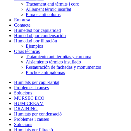
Tractament anti tèrmits i corc
Aïllament tèrmic insuflat
Pinxos anti coloms
Empresa
Contacte
Humedad por capilaridad
Humedad por condensación
Humedad por filtración
Ejemplos
Otras técnicas
Tratamiento anti termitas y carcoma
Aislamiento térmico insuflado
Restauración de fachadas y monumentos
Pinchos anti-palomas
Humitats per capil·laritat
Problemes i causes
Solucions
MURSEC ECO
HUMICREAM
DRAINING
Humitats per condensació
Problemes i causes
Solucions
Humitats per filtració